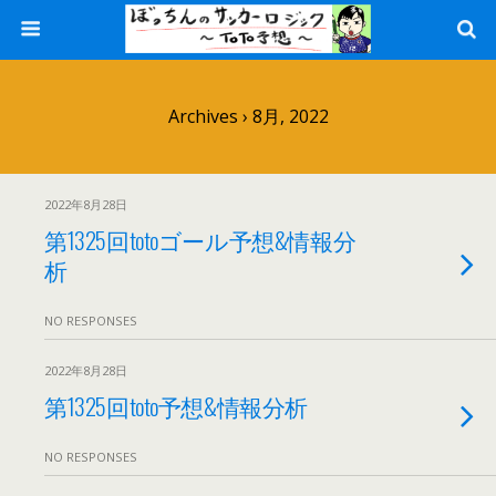
Archives › 8月, 2022
2022年8月28日
第1325回totoゴール予想&情報分
析
NO RESPONSES
2022年8月28日
第1325回toto予想&情報分析
NO RESPONSES