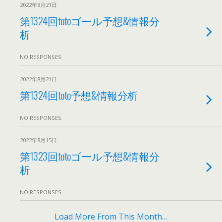
2022年8月21日
第1324回totoゴール予想&情報分
析
NO RESPONSES
2022年8月21日
第1324回toto予想&情報分析
NO RESPONSES
2022年8月15日
第1323回totoゴール予想&情報分
析
NO RESPONSES
Load More From This Month…