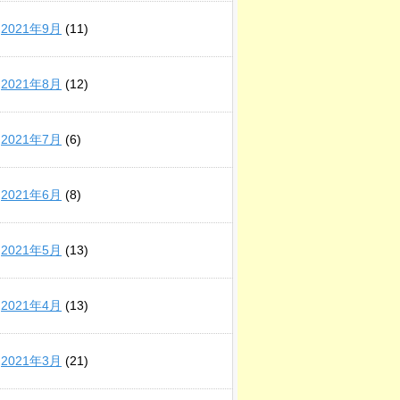
2021年9月
(11)
2021年8月
(12)
2021年7月
(6)
2021年6月
(8)
2021年5月
(13)
2021年4月
(13)
2021年3月
(21)