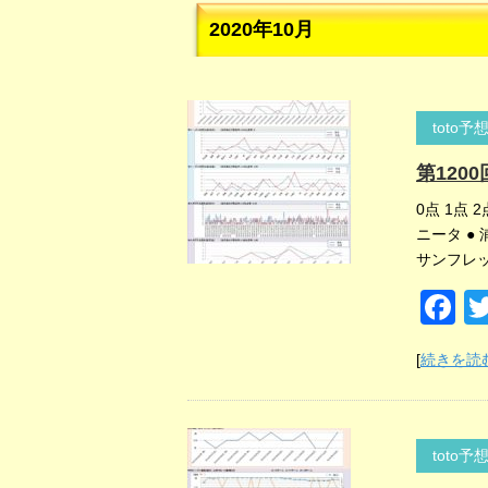
2020年10月
toto予
第120
0点 1点 
ニータ ● 
サンフレッ
F
[
続きを読
toto予