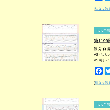
[
続きを読
toto予
第119
勝 分 負
VS ベガ
VS 柏レイ
F
[
続きを読
toto予