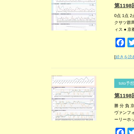
第119
0点 1点 
クサツ群馬
ィス ● 京
F
[
続きを読
toto予
第1198
勝 分 負 
ヴァンフォ
ーリーホッ
F