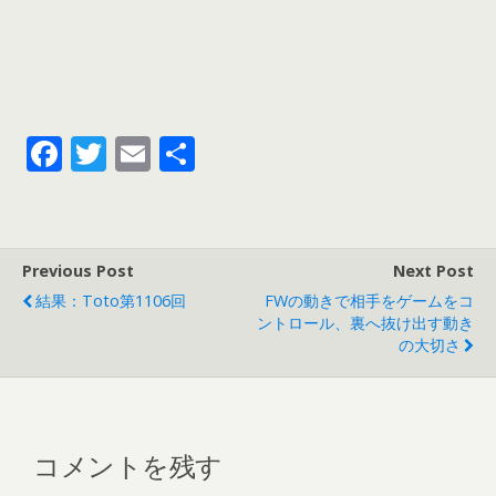
F
T
E
共
ac
w
m
有
e
itt
ai
b
er
l
Previous Post
Next Post
o
結果：toto第1106回
FWの動きで相手をゲームをコ
o
ントロール、裏へ抜け出す動き
の大切さ
k
コメントを残す