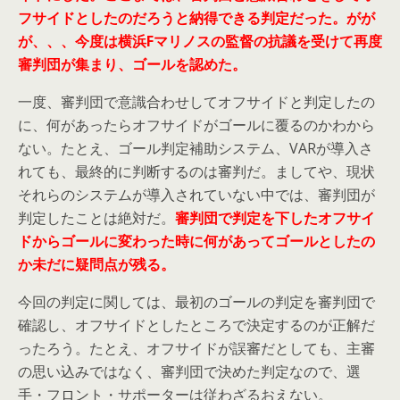
フサイドとしたのだろうと納得できる判定だった。がが
が、、、今度は横浜Fマリノスの監督の抗議を受けて再度
審判団が集まり、ゴールを認めた。
一度、審判団で意識合わせしてオフサイドと判定したの
に、何があったらオフサイドがゴールに覆るのかわから
ない。たとえ、ゴール判定補助システム、VARが導入さ
れても、最終的に判断するのは審判だ。ましてや、現状
それらのシステムが導入されていない中では、審判団が
判定したことは絶対だ。
審判団で判定を下したオフサイ
ドからゴールに変わった時に何があってゴールとしたの
か未だに疑問点が残る。
今回の判定に関しては、最初のゴールの判定を審判団で
確認し、オフサイドとしたところで決定するのが正解だ
ったろう。たとえ、オフサイドが誤審だとしても、主審
の思い込みではなく、審判団で決めた判定なので、選
手・フロント・サポーターは従わざるおえない。