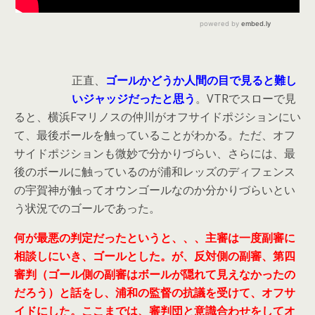
正直、
ゴールかどうか人間の目で見ると難し
いジャッジだったと思う
。VTRでスローで見
ると、横浜Fマリノスの仲川がオフサイドポジションにい
て、最後ボールを触っていることがわかる。ただ、オフ
サイドポジションも微妙で分かりづらい、さらには、最
後のボールに触っているのが浦和レッズのディフェンス
の宇賀神が触ってオウンゴールなのか分かりづらいとい
う状況でのゴールであった。
何が最悪の判定だったというと、、、主審は一度副審に
相談しにいき、ゴールとした。が、反対側の副審、第四
審判（ゴール側の副審はボールが隠れて見えなかったの
だろう）と話をし、浦和の監督の抗議を受けて、オフサ
イドにした。ここまでは、審判団と意識合わせをしてオ