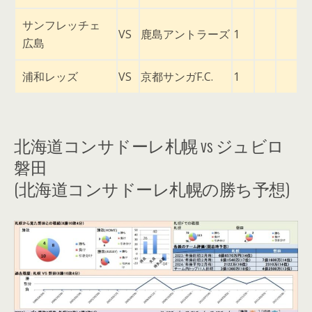
サンフレッチェ
VS
鹿島アントラーズ
1
広島
浦和レッズ
VS
京都サンガF.C.
1
北海道コンサドーレ札幌 vs ジュビロ
磐田
(北海道コンサドーレ札幌の勝ち予想)