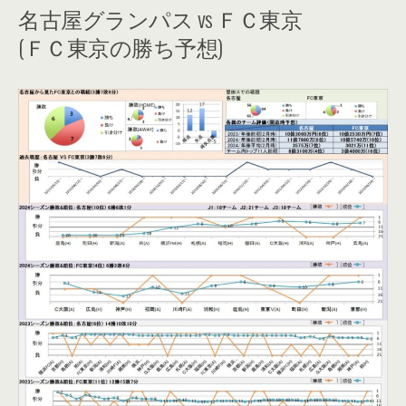
名古屋グランパス vs ＦＣ東京
(ＦＣ東京の勝ち予想)