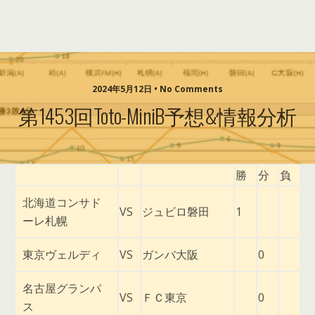
2024年5月12日 • No Comments
第1453回toto-MiniB予想&情報分析
勝
分
負
北海道コンサド
VS
ジュビロ磐田
1
ーレ札幌
東京ヴェルディ
VS
ガンバ大阪
0
名古屋グランパ
VS
ＦＣ東京
0
ス