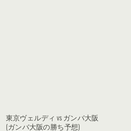
東京ヴェルディ vs ガンバ大阪
(ガンバ大阪の勝ち予想)