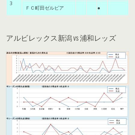
3
ＦＣ町田ゼルビア
●
アルビレックス新潟 vs 浦和レッズ