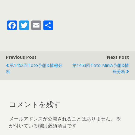
F
T
E
共
ac
w
m
有
e
itt
ai
b
er
l
Previous Post
Next Post
o
第1452回toto予想&情報分
第1453回toto-MiniA予想&情
o
析
報分析
k
コメントを残す
メールアドレスが公開されることはありません。
※
が付いている欄は必須項目です