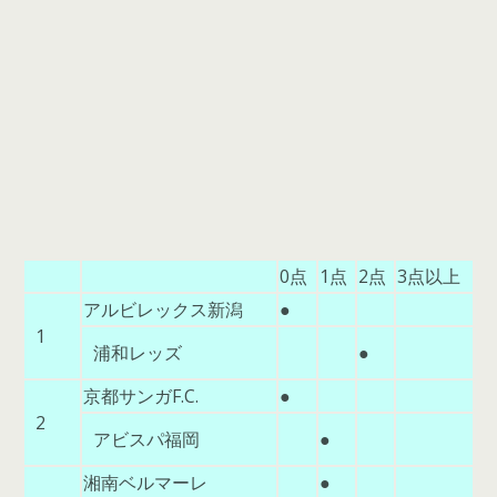
0点
1点
2点
3点以上
アルビレックス新潟
●
1
浦和レッズ
●
京都サンガF.C.
●
2
アビスパ福岡
●
湘南ベルマーレ
●