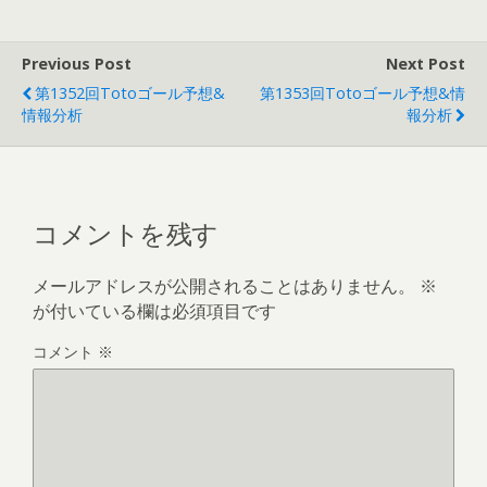
e
itt
ai
b
er
l
Previous Post
Next Post
o
第1352回totoゴール予想&
第1353回totoゴール予想&情
o
情報分析
報分析
k
コメントを残す
メールアドレスが公開されることはありません。
※
が付いている欄は必須項目です
コメント
※