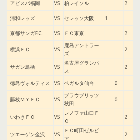
アビスパ福岡
VS
柏レイソル
2
浦和レッズ
VS
セレッソ大阪
1
京都サンガF.C.
VS
ＦＣ東京
2
鹿島アントラー
横浜ＦＣ
VS
2
ズ
名古屋グランパ
サガン鳥栖
VS
2
ス
徳島ヴォルティス
VS
ベガルタ仙台
0
ブラウブリッツ
藤枝ＭＹＦＣ
VS
0
秋田
レノファ山口Ｆ
いわきＦＣ
VS
2
Ｃ
ＦＣ町田ゼルビ
ツエーゲン金沢
VS
2
ア