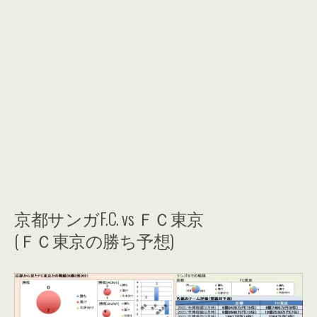
京都サンガF.C. vs ＦＣ東京
(ＦＣ東京の勝ち予想)