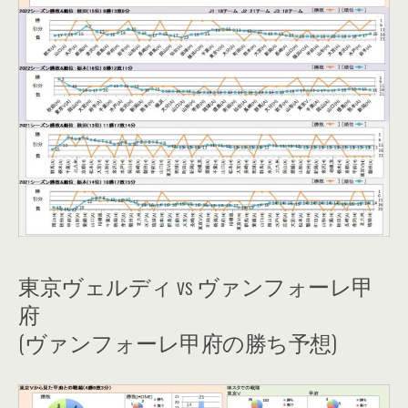
東京ヴェルディ vs ヴァンフォーレ甲
府
(ヴァンフォーレ甲府の勝ち予想)