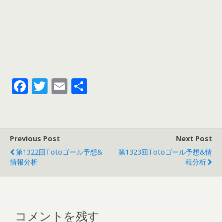
F
T
E
共
ac
w
m
有
e
itt
ai
b
er
l
Previous Post
Next Post
o
第1322回totoゴール予想&
第1323回totoゴール予想&情
o
情報分析
報分析
k
コメントを残す