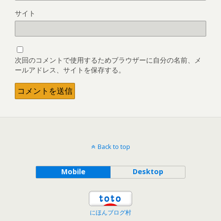
サイト
次回のコメントで使用するためブラウザーに自分の名前、メ
ールアドレス、サイトを保存する。
Back to top
Mobile
Desktop
にほんブログ村