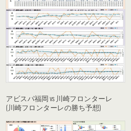
アビスパ福岡 vs 川崎フロンターレ
(川崎フロンターレの勝ち予想)