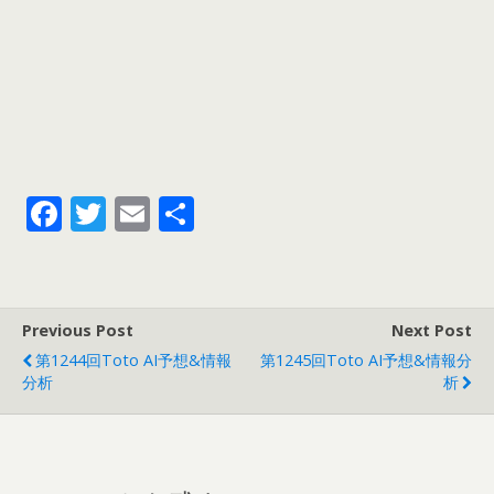
F
T
E
共
ac
w
m
有
e
itt
ai
b
er
l
Previous Post
Next Post
o
第1244回toto AI予想&情報
第1245回toto AI予想&情報分
o
分析
析
k