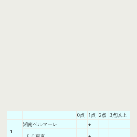
0点
1点
2点
3点以上
湘南ベルマーレ
●
1
ＦＣ東京
●