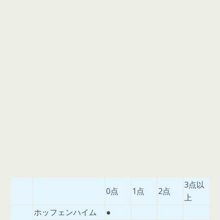
3点以
0点
1点
2点
上
ホッフェンハイム
●