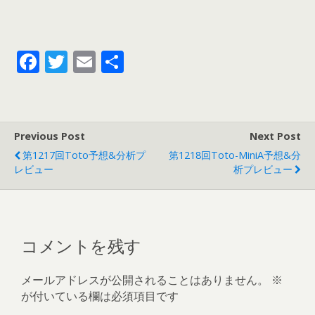
F
T
E
共
ac
w
m
有
e
itt
ai
b
er
l
Previous Post
Next Post
o
第1217回toto予想&分析プ
第1218回toto-MiniA予想&分
o
レビュー
析プレビュー
k
コメントを残す
メールアドレスが公開されることはありません。
※
が付いている欄は必須項目です