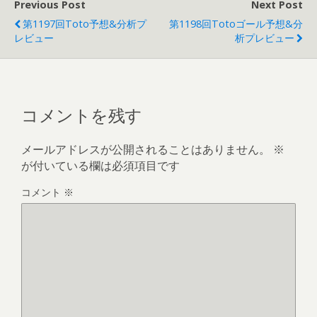
Previous Post
Next Post
o
第1197回toto予想&分析プ
第1198回totoゴール予想&分
o
レビュー
析プレビュー
k
コメントを残す
メールアドレスが公開されることはありません。
※
が付いている欄は必須項目です
コメント
※