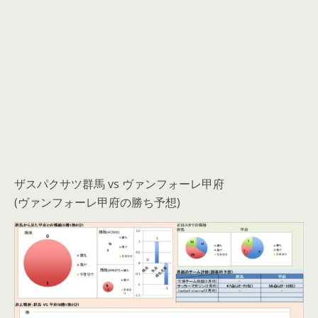
ザスパクサツ群馬 vs ヴァンフォーレ甲府
(ヴァンフォーレ甲府の勝ち予想)