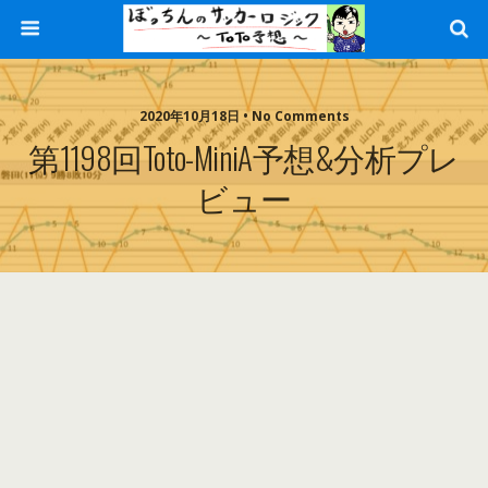
2020年10月18日 • No Comments
第1198回toto-MiniA予想&分析プレ
ビュー