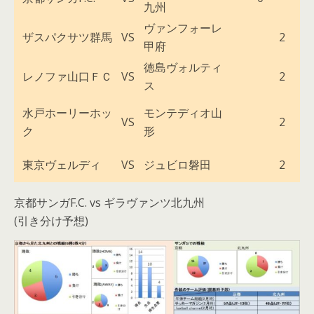
九州
ヴァンフォーレ
ザスパクサツ群馬
VS
2
甲府
徳島ヴォルティ
レノファ山口ＦＣ
VS
2
ス
水戸ホーリーホッ
モンテディオ山
VS
2
ク
形
東京ヴェルディ
VS
ジュビロ磐田
2
京都サンガF.C. vs ギラヴァンツ北九州
(引き分け予想)