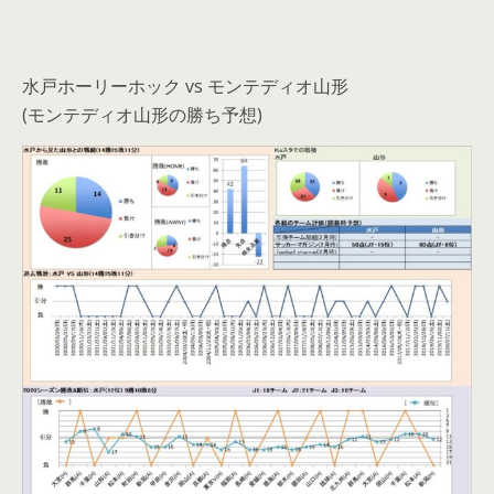
水戸ホーリーホック vs モンテディオ山形
(モンテディオ山形の勝ち予想)