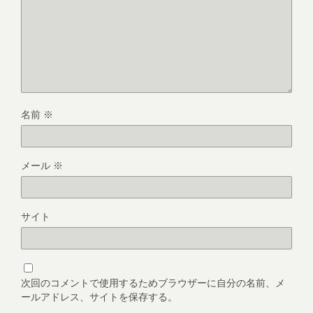
名前
※
メール
※
サイト
次回のコメントで使用するためブラウザーに自分の名前、メ
ールアドレス、サイトを保存する。