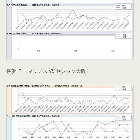
横浜 Ｆ・マリノス VS セレッソ大阪