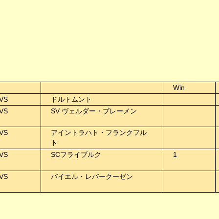
Win
VS
ドルトムント
VS
SV ヴェルダー・ブレーメン
VS
アイントラハト・フランクフル
ト
VS
SCフライブルク
1
VS
バイエル・レバークーゼン