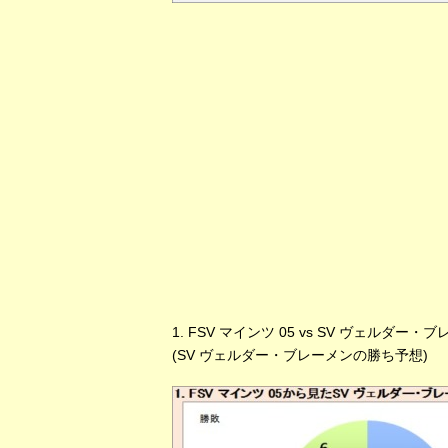
1. FSV マインツ 05 vs SV ヴェルダー・
(SV ヴェルダー・ブレーメンの勝ち予想)