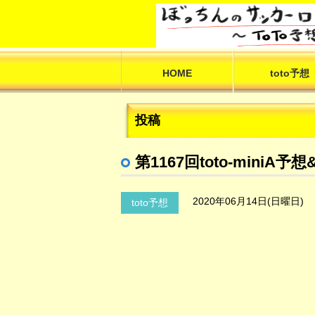
HOME
toto予想
投稿
第1167回toto-mini
2020年06月14日(日曜日)
toto予想