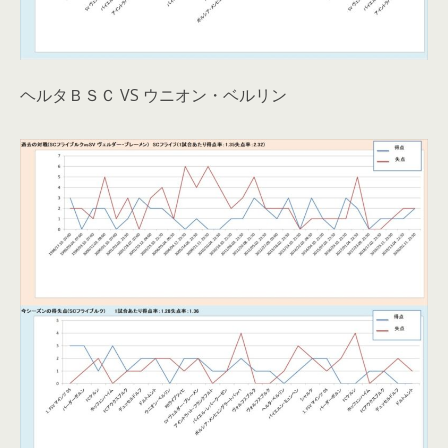
ヘルタＢＳＣ VS ウニオン・ベルリン