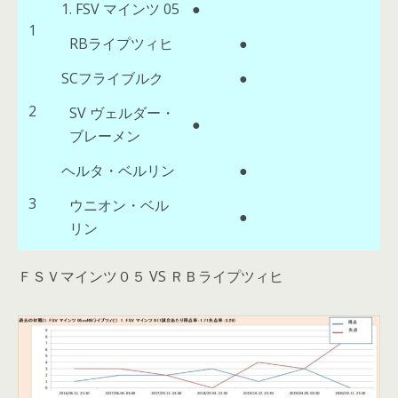
1. FSV マインツ 05
●
1
RBライプツィヒ
●
SCフライブルク
●
2
SV ヴェルダー・
●
ブレーメン
ヘルタ・ベルリン
●
3
ウニオン・ベル
●
リン
ＦＳＶマインツ０５ VS ＲＢライプツィヒ