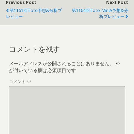
Previous Post
Next Post
o
第1161回toto予想&分析プ
第1164回toto-MiniA予想&分
o
レビュー
析プレビュー
k
コメントを残す
メールアドレスが公開されることはありません。
※
が付いている欄は必須項目です
コメント
※